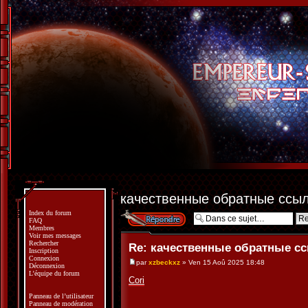
качественные обратные ссыл
Index du forum
Répondre
FAQ
Membres
Voir mes messages
Rechercher
Re: качественные обратные сс
Inscription
Connexion
par
xzbeckxz
» Ven 15 Aoû 2025 18:48
Déconnexion
L’équipe du forum
Cori
Panneau de l’utilisateur
Panneau de modération