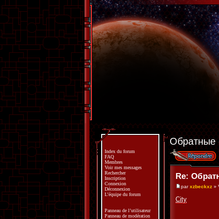
Обратные 
Index du forum
Répondre
FAQ
Membres
Voir mes messages
Rechercher
Re: Обрат
Inscription
Connexion
par
xzbeckxz
» 
Déconnexion
L’équipe du forum
City
Panneau de l’utilisateur
Panneau de modération