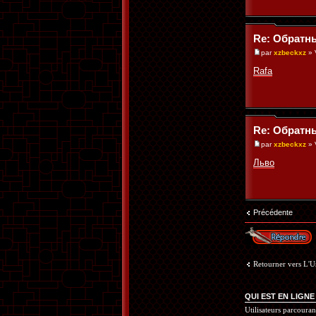
Re: Обратн
par
xzbeckxz
» 
Rafa
Re: Обратн
par
xzbeckxz
» 
Льво
Précédente
Répondre
Retourner vers L'U
QUI EST EN LIGNE
Utilisateurs parcouran