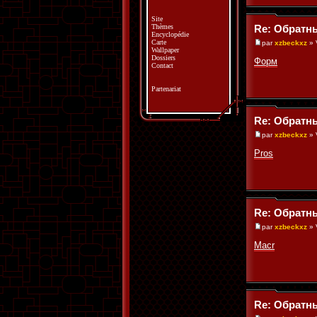
Site
Thèmes
Re: Обратн
Encyclopédie
Carte
par
xzbeckxz
» 
Wallpaper
Dossiers
Форм
Contact
Partenariat
Re: Обратн
par
xzbeckxz
» 
Pros
Re: Обратн
par
xzbeckxz
» 
Macr
Re: Обратн