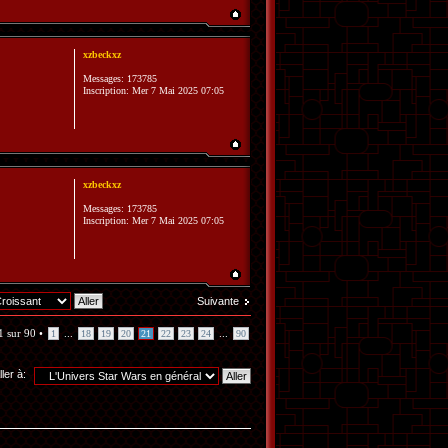
xzbeckxz
Messages:
173785
Inscription:
Mer 7 Mai 2025 07:05
xzbeckxz
Messages:
173785
Inscription:
Mer 7 Mai 2025 07:05
Suivante
1
sur
90
•
...
...
1
18
19
20
21
22
23
24
90
ller à: