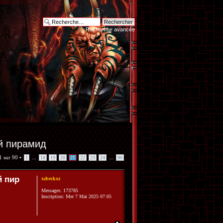
Recherche avancée
й пирамид
1
sur
90
•
...
...
1
18
19
20
21
22
23
24
90
й пир
xzbeckxz
Messages:
173785
Inscription:
Mer 7 Mai 2025 07:05