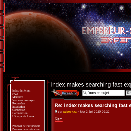
index makes searching fast ex
Index du forum
Répondre
FAQ
Membres
Voir mes messages
Rechercher
Re: index makes searching fast 
Inscription
Connexion
par
xzbeckxz
» Mer 2 Juil 2025 06:22
Déconnexion
L’équipe du forum
Ritm
Panneau de l’utilisateur
Panneau de modération