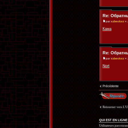
Re: Обратн
par
xzbeckxz
» 
Кама
Re: Обратн
par
xzbeckxz
» 
Nort
Précédente
Répondre
Retourner vers L'U
QUI EST EN LIGNE
Utilisateurs parcouran