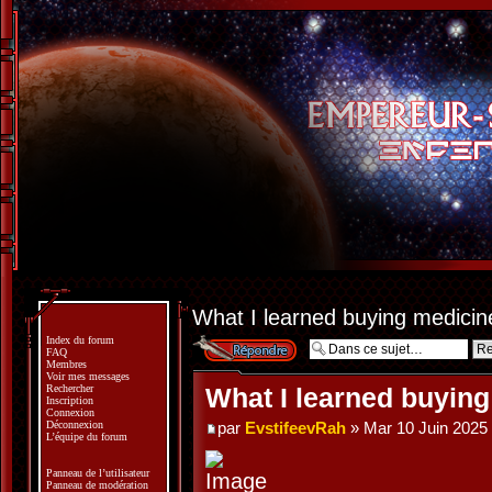
What I learned buying medici
Index du forum
Répondre
FAQ
Membres
Voir mes messages
Rechercher
What I learned buyin
Inscription
Connexion
Déconnexion
par
EvstifeevRah
» Mar 10 Juin 2025
L’équipe du forum
Panneau de l’utilisateur
Panneau de modération