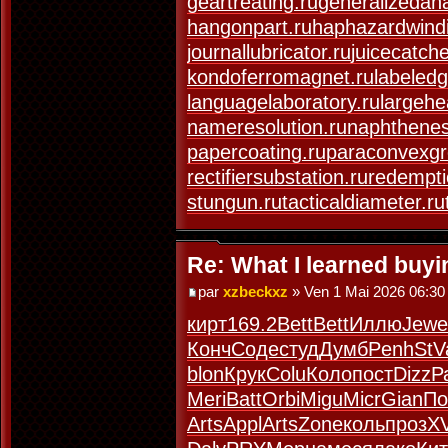
geartreating.ru
generalizedana
hangonpart.ru
haphazardwindi
journallubricator.ru
juicecatche
kondoferromagnet.ru
labeledg
languagelaboratory.ru
largehe
nameresolution.ru
naphthenes
papercoating.ru
paraconvexgr
rectifiersubstation.ru
redempti
stungun.ru
tacticaldiameter.ru
Re: What I learned buy
par
xzbeckxz
» Ven 1 Mai 2026 06:30
кирт
169.2
Bett
Bett
Иллю
Jewe
Конч
Соде
студ
Думб
Penh
StV
blon
Крук
Colu
Коло
пост
Dizz
Р
Meri
Batt
Orbi
Migu
Micr
Gian
По
Arts
Appl
Arts
Zone
коль
проз
XV