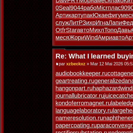
Dalv
PRYM
орна
меся
лако
Ки
0
Seal
9044
рабо
Micr
плас
909
Арти
карт
упак
Юкае
фигу
мес
служ
ЛитР
Зихр
Игна
Лапи
Фед
Otfr
Star
авто
Михл
Топо
Давы
меся
Жори
Wind
Амри
авто
Ар
Re: What I learned buy
par
xzbeckxz
» Mar 12 Mai 2026 05:5
audiobookkeeper.ru
cottagene
geartreating.ru
generalizedana
hangonpart.ru
haphazardwindi
journallubricator.ru
juicecatche
kondoferromagnet.ru
labeledg
languagelaboratory.ru
largehe
nameresolution.ru
naphthenes
papercoating.ru
paraconvexgr
rectifiersubstation.ru
redempti