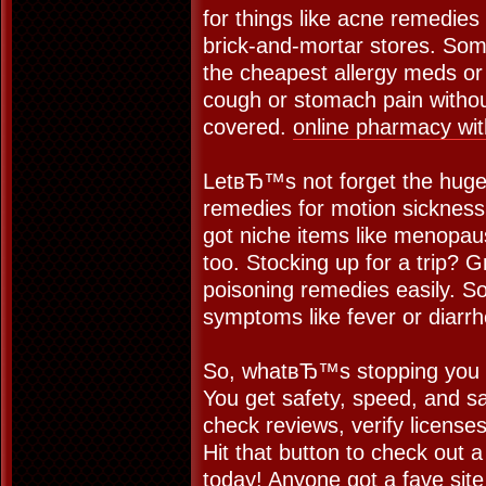
for things like acne remedie
brick-and-mortar stores. Some
the cheapest allergy meds o
cough or stomach pain witho
covered.
online pharmacy wit
LetвЂ™s not forget the huge 
remedies for motion sicknes
got niche items like menopau
too. Stocking up for a trip? 
poisoning remedies easily. So
symptoms like fever or diar
So, whatвЂ™s stopping you f
You get safety, speed, and sa
check reviews, verify licenses
Hit that button to check out 
today! Anyone got a fave site