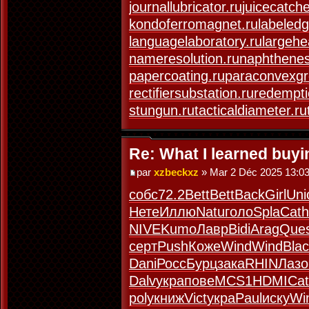
journallubricator.ru
juicecatche
kondoferromagnet.ru
labeledg
languagelaboratory.ru
largehe
nameresolution.ru
naphthenes
papercoating.ru
paraconvexgr
rectifiersubstation.ru
redempti
stungun.ru
tacticaldiameter.ru
Re: What I learned buy
par
xzbeckxz
» Mar 2 Déc 2025 13:0
собс
72.2
Bett
Bett
Back
Girl
Uni
Нете
Иллю
Natu
голо
Spla
Cath
NIVE
Kumo
Лавр
Bidi
Arag
Que
серт
Push
Коже
Wind
Wind
Blac
Dani
Росс
Бурц
зака
RHIN
Лазо
Dalv
укра
пове
MCS1
HDMI
Ca
poly
книж
Vict
укра
Paul
иску
Wi