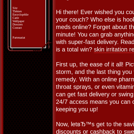
Site
Hi there! Ever wished you cou
Thèmes
Encyclopédie
Carte
your couch? Who else is hoo
Wallpaper
Dossiers
meds online? Forget about th
Contact
minute! You can grab anythi
Partenariat
with super-fast delivery. Rea
is a total win?
skin irritation 
First up, the ease of it all! 
storm, and the last thing you
remedy. With an online phar
throat sprays, or even vitami
can get fast delivery or swing
24/7 access means you can o
keeping you up!
Now, letвЂ™s get to the savi
discounts or cashback to sw