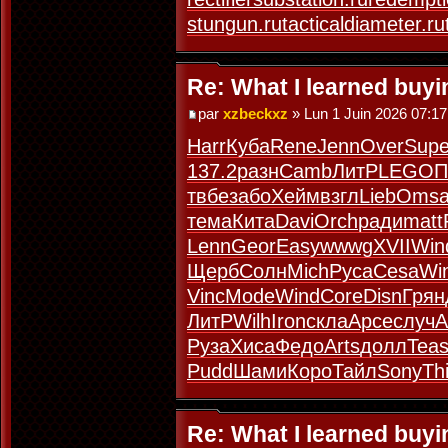
stungun.ru
tacticaldiameter.ru
Re: What I learned buy
par
xzbeckxz
» Lun 1 Juin 2026 07:17
Harr
Куба
Rene
Jenn
Over
Sup
137.2
разн
Camb
ЛитР
LEGO
П
твбе
забо
Хейм
взгл
Lieb
Oms
тема
Кита
Davi
Orch
ради
matt
Lenn
Geor
Easy
wwwg
XVII
Win
Щерб
Солн
Mich
Руса
Cesa
Wi
Vinc
Mode
Wind
Core
Disn
Грян
ЛитР
Wilh
Iron
скла
Арсе
случ
A
Руза
Хиса
Федо
Arts
долл
Tea
Pudd
Шами
Коро
Тайл
Sony
Th
Re: What I learned buy