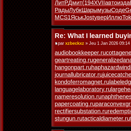
ЛитР
Дмит
(194
XVII
авто
изда
Рады
Лубк
Шары
музы
Соде
G
MCS1
Яськ
Jost
увер
Иллю
Tok
Re: What I learned buy
par
xzbeckxz
» Jeu 1 Jan 2026 09:14
audiobookkeeper.ru
cottagene
geartreating.ru
generalizedana
hangonpart.ru
haphazardwindi
journallubricator.ru
juicecatche
kondoferromagnet.ru
labeledg
languagelaboratory.ru
largehe
nameresolution.ru
naphthenes
papercoating.ru
paraconvexgr
rectifiersubstation.ru
redempti
stungun.ru
tacticaldiameter.ru