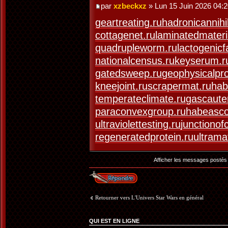
par
xzbeckxz
» Lun 15 Juin 2026 04:
geartreating.ru
hadronicannihil
cottagenet.ru
laminatedmateri
quadrupleworm.ru
lactogenicf
nationalcensus.ru
keyserum.r
gatedsweep.ru
geophysicalpr
kneejoint.ru
scrapermat.ru
hab
temperateclimate.ru
gascaute
paraconvexgroup.ru
habeasco
ultraviolettesting.ru
junctionof
regeneratedprotein.ru
ultrama
Afficher les messages postés
Répondre
Retourner vers L'Univers Star Wars en général
QUI EST EN LIGNE