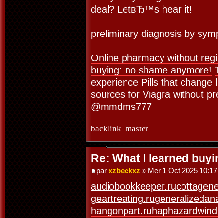
deal? LetвЂ™s hear it!
preliminary diagnosis by sy
Online pharmacy without regi
buying: no shame anymore!
experience
Pills that change l
sources for Viagra without pre
@mmdms777
backlink_master
Re: What I learned buy
par
xzbeckxz
» Mer 1 Oct 2025 10:17
audiobookkeeper.ru
cottagene
geartreating.ru
generalizedana
hangonpart.ru
haphazardwindi