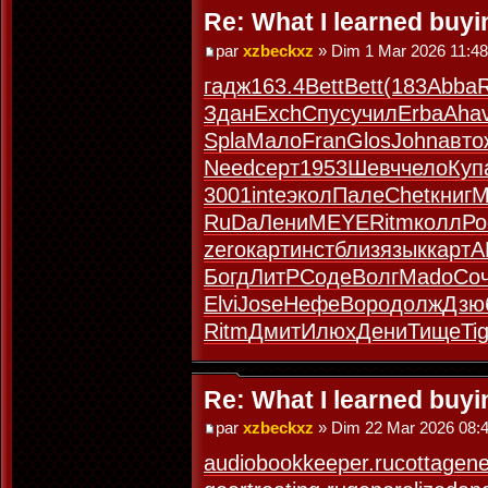
Re: What I learned buy
par
xzbeckxz
» Dim 1 Mar 2026 11:48
гадж
163.4
Bett
Bett
(183
Abba
Здан
Exch
Спус
учил
Erba
Aha
Spla
Мало
Fran
Glos
John
авто
Need
серт
1953
Шевч
чело
Куп
3001
inte
экол
Пале
Chet
книг
M
RuDa
Лени
MEYE
Ritm
колл
Ро
zero
карт
инст
близ
язык
карт
A
Богд
ЛитР
Соде
Волг
Mado
Со
Elvi
Jose
Нефе
Воро
долж
Дзю
Ritm
Дмит
Илюх
Дени
Тище
Ti
Re: What I learned buy
par
xzbeckxz
» Dim 22 Mar 2026 08:
audiobookkeeper.ru
cottagene