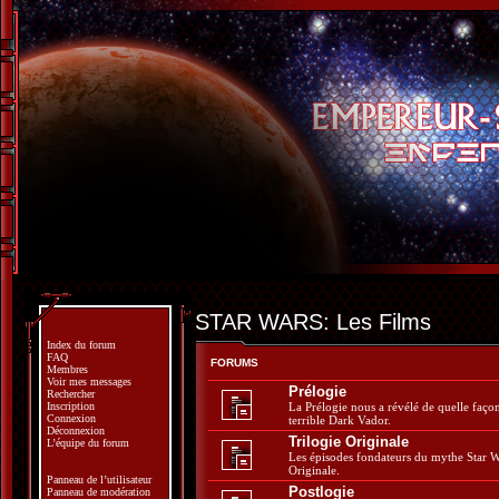
STAR WARS: Les Films
Index du forum
FAQ
FORUMS
Membres
Voir mes messages
Prélogie
Rechercher
Inscription
La Prélogie nous a révélé de quelle faç
Connexion
terrible Dark Vador.
Déconnexion
Trilogie Originale
L’équipe du forum
Les épisodes fondateurs du mythe Star W
Originale.
Panneau de l’utilisateur
Postlogie
Panneau de modération