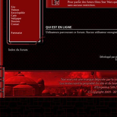
Pour parler des futurs films Star Wars q
sans aucune restriction.
Site
Thèmes
Encyclopédie
Carte
Wallpaper
Dossiers
Contact
QUI EST EN LIGNE
Utilisateurs parcourant ce forum: Aucun utilisateur enregistr
Partenariat
Index du forum
Développé par
p
T