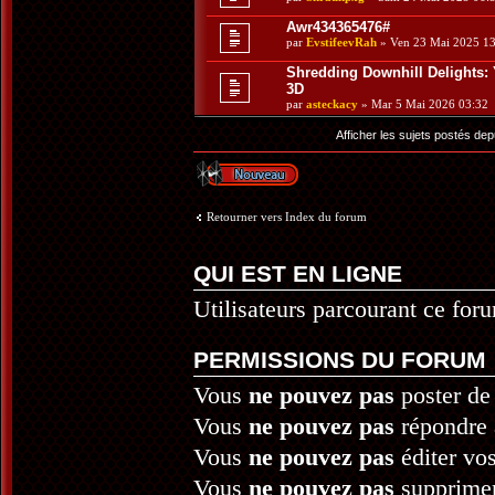
Awr434365476#
par
EvstifeevRah
» Ven 23 Mai 2025 13
Shredding Downhill Delights:
3D
par
asteckacy
» Mar 5 Mai 2026 03:32
Afficher les sujets postés dep
Écrire un nouveau
sujet
Retourner vers Index du forum
QUI EST EN LIGNE
Utilisateurs parcourant ce for
PERMISSIONS DU FORUM
Vous
ne pouvez pas
poster de
Vous
ne pouvez pas
répondre 
Vous
ne pouvez pas
éditer vo
Vous
ne pouvez pas
supprime