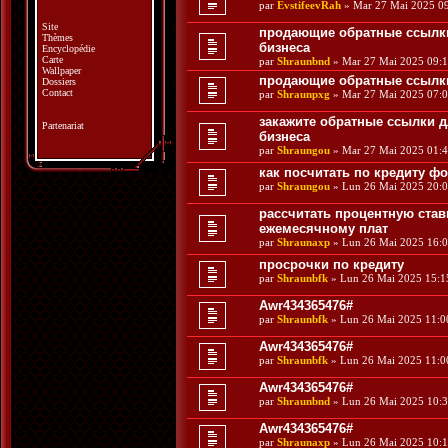
par
EvstifeevRah
» Mar 27 Mai 2025 0
Site
продающие обратные ссылк
Thèmes
бизнеса
Encyclopédie
Carte
par
Shraunbnd
» Mar 27 Mai 2025 09:
Wallpaper
продающие обратные ссылки
Dossiers
Contact
par
Shraunpxg
» Mar 27 Mai 2025 07:
закажите обратные ссылки 
Partenariat
бизнеса
par
Shraungou
» Mar 27 Mai 2025 01:
как посчитать по кредиту ф
par
Shraungou
» Lun 26 Mai 2025 20:
рассчитать процентную став
ежемесячному плат
par
Shraunaxp
» Lun 26 Mai 2025 16:
просрочки по кредиту
par
Shraunbfk
» Lun 26 Mai 2025 15:1
Awr434365476#
par
Shraunbfk
» Lun 26 Mai 2025 11:0
Awr434365476#
par
Shraunbfk
» Lun 26 Mai 2025 11:0
Awr434365476#
par
Shraunbnd
» Lun 26 Mai 2025 10:
Awr434365476#
par
Shraunaxp
» Lun 26 Mai 2025 10: