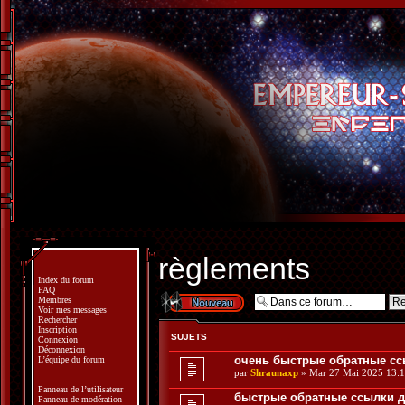
règlements
Index du forum
FAQ
Écrire un nouveau
Membres
sujet
Voir mes messages
Rechercher
Inscription
SUJETS
Connexion
Déconnexion
очень быстрые обратные сс
L’équipe du forum
par
Shraunaxp
» Mar 27 Mai 2025 13:
Panneau de l’utilisateur
быстрые обратные ссылки д
Panneau de modération