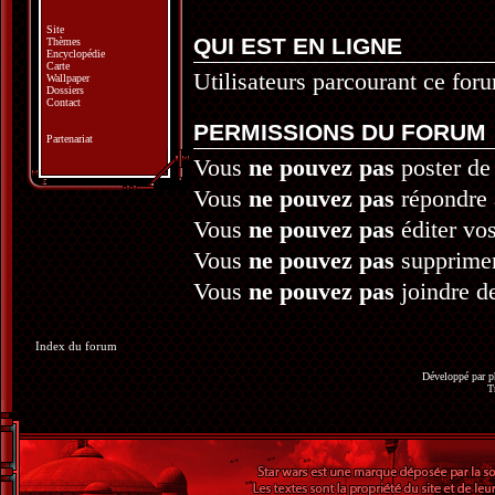
Site
QUI EST EN LIGNE
Thèmes
Encyclopédie
Carte
Utilisateurs parcourant ce foru
Wallpaper
Dossiers
Contact
PERMISSIONS DU FORUM
Partenariat
Vous
ne pouvez pas
poster de
Vous
ne pouvez pas
répondre 
Vous
ne pouvez pas
éditer vo
Vous
ne pouvez pas
supprime
Vous
ne pouvez pas
joindre de
Index du forum
Développé par
p
T