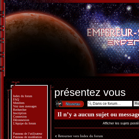
présentez vous
Index du forum
FAQ
Écrire un nouveau
Membres
sujet
Voir mes messages
Rechercher
Il n’y a aucun sujet ou messag
Inscription
Connexion
Déconnexion
Afficher les sujets post
L’équipe du forum
Panneau de l’utilisateur
Retourner vers Index du forum
Panneau de modération