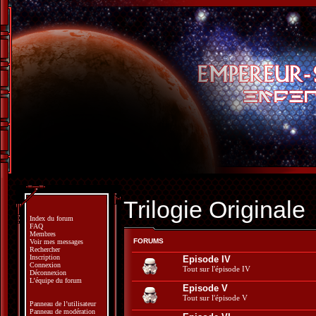
Trilogie Originale
Index du forum
FAQ
Membres
FORUMS
Voir mes messages
Rechercher
Inscription
Episode IV
Connexion
Tout sur l'épisode IV
Déconnexion
L’équipe du forum
Episode V
Tout sur l'épisode V
Panneau de l’utilisateur
Panneau de modération