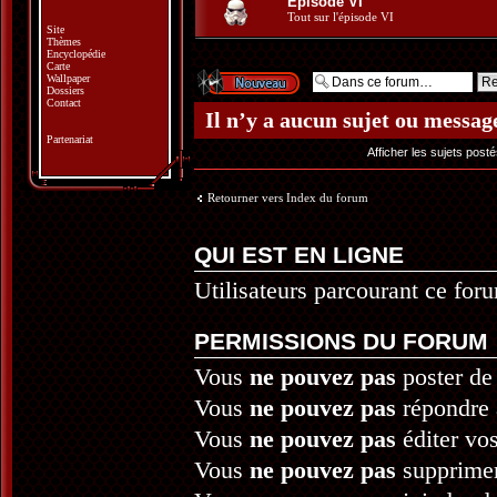
Episode VI
Tout sur l'épisode VI
Site
Thèmes
Encyclopédie
Carte
Écrire un nouveau
Wallpaper
sujet
Dossiers
Contact
Il n’y a aucun sujet ou messag
Partenariat
Afficher les sujets post
Retourner vers Index du forum
QUI EST EN LIGNE
Utilisateurs parcourant ce foru
PERMISSIONS DU FORUM
Vous
ne pouvez pas
poster de
Vous
ne pouvez pas
répondre 
Vous
ne pouvez pas
éditer vo
Vous
ne pouvez pas
supprime