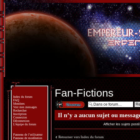
Fan-Fictions
Index du forum
FAQ
Écrire un nouveau
Membres
sujet
Voir mes messages
Rechercher
Il n’y a aucun sujet ou messag
Inscription
Connexion
Déconnexion
Afficher les sujets post
L’équipe du forum
Panneau de l’utilisateur
Retourner vers Index du forum
Panneau de modération