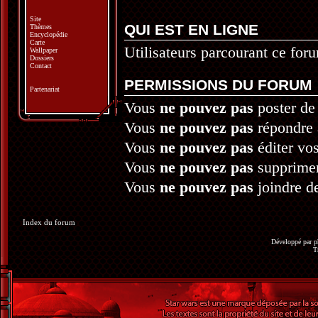
Site
QUI EST EN LIGNE
Thèmes
Encyclopédie
Carte
Utilisateurs parcourant ce foru
Wallpaper
Dossiers
Contact
PERMISSIONS DU FORUM
Partenariat
Vous
ne pouvez pas
poster de
Vous
ne pouvez pas
répondre 
Vous
ne pouvez pas
éditer vo
Vous
ne pouvez pas
supprime
Vous
ne pouvez pas
joindre de
Index du forum
Développé par
p
T