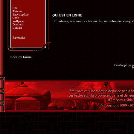
Site
Thèmes
Encyclopédie
QUI EST EN LIGNE
Carte
Utilisateurs parcourant ce forum: Aucun utilisateur enregistr
Wallpaper
Dossiers
Contact
Partenariat
Index du forum
Développé par
p
T