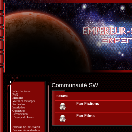
Communauté SW
Index du forum
FAQ
FORUMS
Membres
Voir mes messages
Fan-Fictions
Rechercher
Inscription
Connexion
Déconnexion
Fan-Films
L’équipe du forum
Panneau de l’utilisateur
Panneau de modération