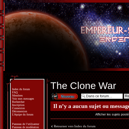
The Clone War
Index du forum
FAQ
Écrire un nouveau
Membres
sujet
Voir mes messages
Rechercher
Il n’y a aucun sujet ou messag
Inscription
Connexion
Déconnexion
Afficher les sujets post
L’équipe du forum
Panneau de l’utilisateur
Retourner vers Index du forum
Panneau de modération