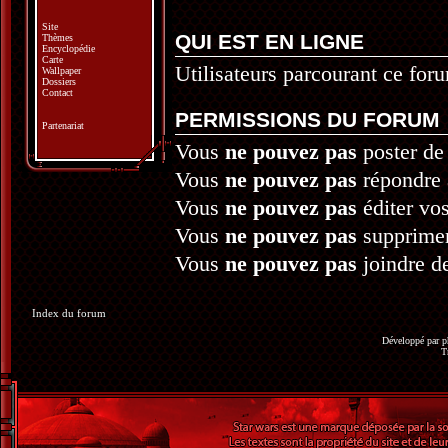
Site
QUI EST EN LIGNE
Thèmes
Encyclopédie
Carte
Utilisateurs parcourant ce foru
Wallpaper
Dossiers
Contact
PERMISSIONS DU FORUM
Partenariat
Vous
ne pouvez pas
poster de
Vous
ne pouvez pas
répondre 
Vous
ne pouvez pas
éditer vo
Vous
ne pouvez pas
supprime
Vous
ne pouvez pas
joindre de
Index du forum
Développé par
p
T