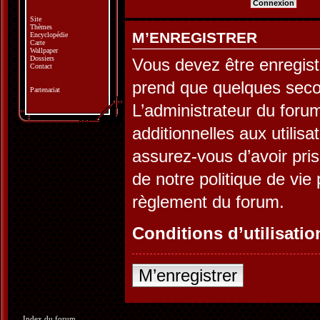
Site
Thèmes
M’ENREGISTRER
Encyclopédie
Carte
Wallpaper
Dossiers
Vous devez être enregist
Contact
prend que quelques seco
Partenariat
L’administrateur du for
additionnelles aux utilis
assurez-vous d’avoir pris
de notre politique de vie 
règlement du forum.
Conditions d’utilisatio
M’enregistrer
Index du forum