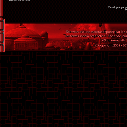
Développé par
p
T