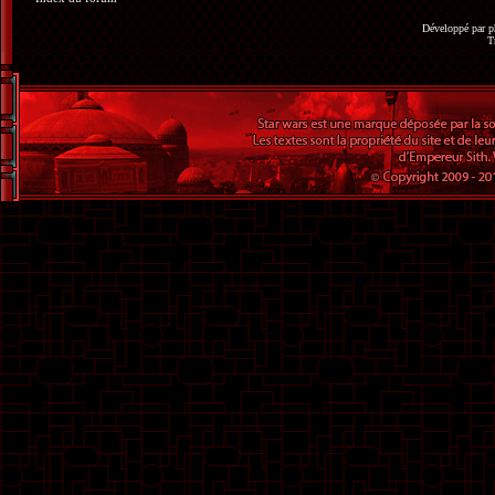
Développé par
p
T