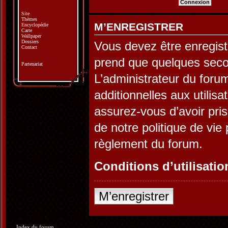
Site
Thèmes
M’ENREGISTRER
Encyclopédie
Carte
Wallpaper
Dossiers
Vous devez être enregist
Contact
prend que quelques seco
Partenariat
L’administrateur du for
additionnelles aux utilis
assurez-vous d’avoir pris
de notre politique de vie 
règlement du forum.
Conditions d’utilisatio
M’enregistrer
Index du forum