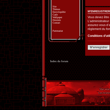
Site
Thèmes
M’ENREGISTRER
Encyclopédie
Carte
Vous devez être 
Wallpaper
Dossiers
L’administrateur
Contact
assurez-vous d’av
règlement du fo
Partenariat
Conditions d’uti
M’enregistrer
Index du forum