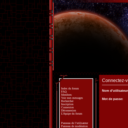
Connectez-vo
Index du forum
Nom d’utilisateur
FAQ
Membres
Voir mes messages
Mot de passe:
Rechercher
Inscription
Connexion
Déconnexion
L’équipe du forum
Panneau de l’utilisateur
Panneau de modération