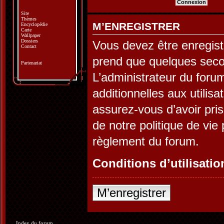
Site
Thèmes
M’ENREGISTRER
Encyclopédie
Carte
Wallpaper
Dossiers
Vous devez être enregist
Contact
prend que quelques seco
Partenariat
L’administrateur du for
additionnelles aux utilis
assurez-vous d’avoir pris
de notre politique de vie 
règlement du forum.
Conditions d’utilisatio
M’enregistrer
Index du forum