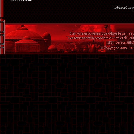
Développé par
p
T