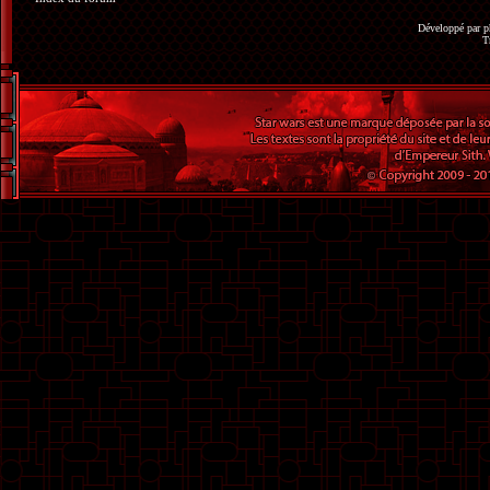
Développé par
p
T