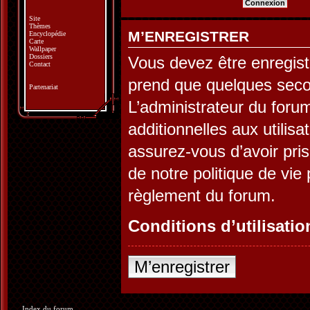
Site
Thèmes
M’ENREGISTRER
Encyclopédie
Carte
Wallpaper
Dossiers
Vous devez être enregist
Contact
prend que quelques seco
Partenariat
L’administrateur du for
additionnelles aux utilis
assurez-vous d’avoir pris
de notre politique de vie 
règlement du forum.
Conditions d’utilisatio
M’enregistrer
Index du forum