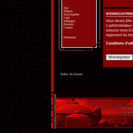
Site
Thèmes
M’ENREGISTRER
Encyclopédie
Carte
Vous devez être 
Wallpaper
Dossiers
L’administrateur
Contact
assurez-vous d’av
règlement du fo
Partenariat
Conditions d’uti
M’enregistrer
Index du forum