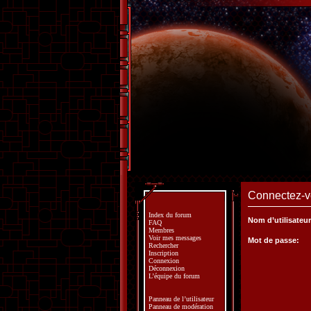
Connectez-vo
Index du forum
Nom d’utilisateur
FAQ
Membres
Voir mes messages
Mot de passe:
Rechercher
Inscription
Connexion
Déconnexion
L’équipe du forum
Panneau de l’utilisateur
Panneau de modération