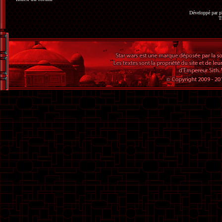
Développé par
p
T