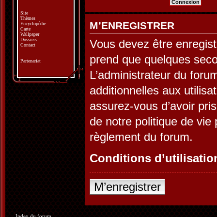
Site
Thèmes
M’ENREGISTRER
Encyclopédie
Carte
Wallpaper
Dossiers
Vous devez être enregist
Contact
prend que quelques seco
Partenariat
L’administrateur du for
additionnelles aux utilis
assurez-vous d’avoir pris
de notre politique de vie 
règlement du forum.
Conditions d’utilisatio
M’enregistrer
Index du forum