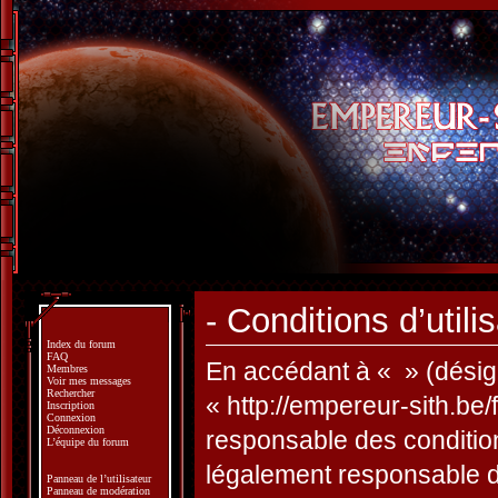
- Conditions d’utili
Index du forum
FAQ
En accédant à « » (désign
Membres
Voir mes messages
Rechercher
« http://empereur-sith.be
Inscription
Connexion
Déconnexion
responsable des condition
L’équipe du forum
légalement responsable de
Panneau de l’utilisateur
Panneau de modération