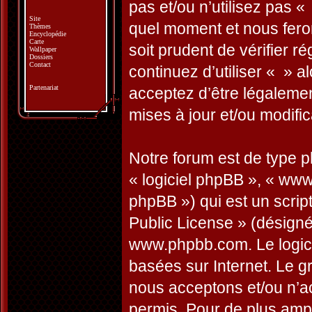
pas et/ou n’utilisez pas 
Site
quel moment et nous feron
Thèmes
Encyclopédie
Carte
soit prudent de vérifier 
Wallpaper
Dossiers
Contact
continuez d’utiliser « » 
Partenariat
acceptez d’être légaleme
mises à jour et/ou modific
Notre forum est de type ph
« logiciel phpBB », « ww
phpBB ») qui est un script
Public License
» (désigné 
www.phpbb.com
. Le logi
basées sur Internet. Le 
nous acceptons et/ou n’
permis. Pour de plus amp