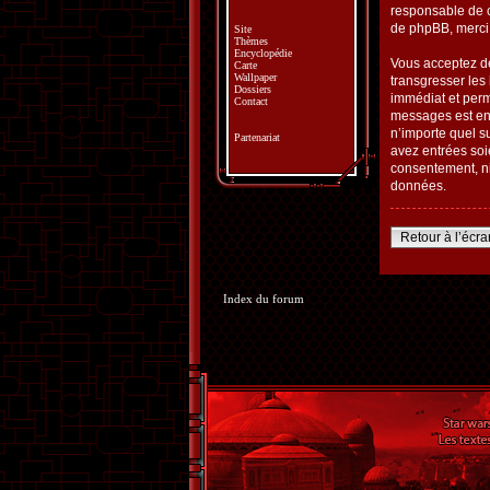
responsable de 
de phpBB, merci
Site
Thèmes
Encyclopédie
Vous acceptez de
Carte
Wallpaper
transgresser les
Dossiers
immédiat et perm
Contact
messages est enr
n’importe quel s
Partenariat
avez entrées soi
consentement, ni
données.
Retour à l’écr
Index du forum