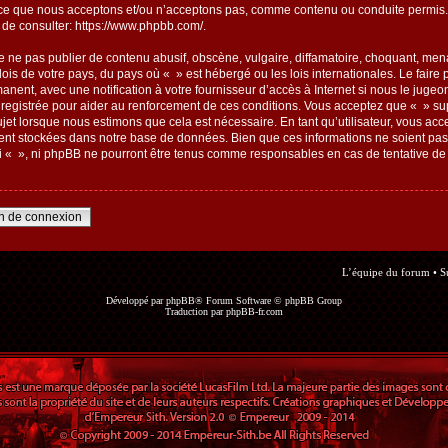
ce que nous acceptons et/ou n’acceptons pas, comme contenu ou conduite permis. 
 de consulter:
https://www.phpbb.com/
.
 ne pas publier de contenu abusif, obscène, vulgaire, diffamatoire, choquant, mena
 lois de votre pays, du pays où « » est hébergé ou les lois internationales. Le fai
anent, avec une notification à votre fournisseur d’accès à Internet si nous le jugeo
egistrée pour aider au renforcement de ces conditions. Vous acceptez que « » sup
ujet lorsque nous estimons que cela est nécessaire. En tant qu’utilisateur, vous ac
ent stockées dans notre base de données. Bien que ces informations ne soient pas d
 « », ni phpBB ne pourront être tenus comme responsables en cas de tentative de 
an de connexion
L’équipe du forum
•
S
Développé par
phpBB
® Forum Software © phpBB Group
Traduction par
phpBB-fr.com