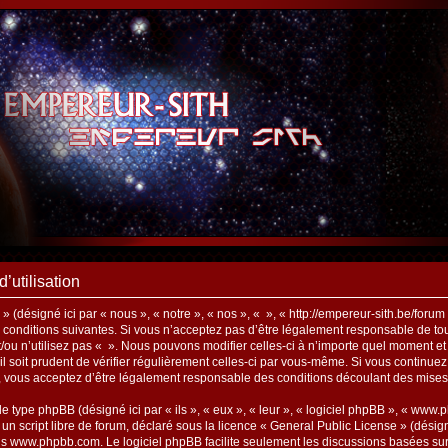
d’utilisation
 (désigné ici par « nous », « notre », « nos », « », « http://empereur-sith.be/foru
conditions suivantes. Si vous n’acceptez pas d’être légalement responsable de tout
/ou n’utilisez pas « ». Nous pouvons modifier celles-ci à n’importe quel moment e
’il soit prudent de vérifier régulièrement celles-ci par vous-même. Si vous continue
s, vous acceptez d’être légalement responsable des conditions découlant des mises 
de type phpBB (désigné ici par « ils », « eux », « leur », « logiciel phpBB », « w
un script libre de forum, déclaré sous la licence «
General Public License
» (désign
is
www.phpbb.com
. Le logiciel phpBB facilite seulement les discussions basées su