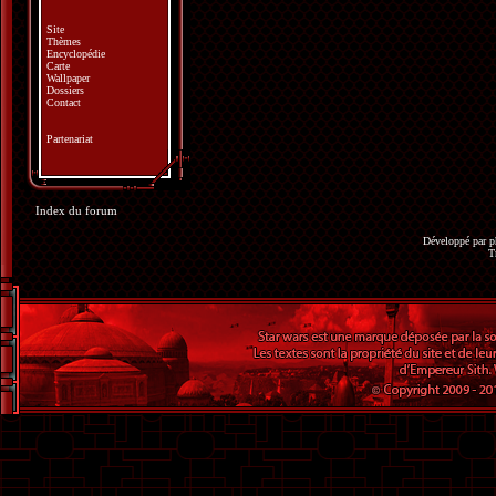
Site
Thèmes
Encyclopédie
Carte
Wallpaper
Dossiers
Contact
Partenariat
Index du forum
Développé par
p
T