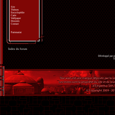
Site
Thèmes
Encyclopédie
Carte
Wallpaper
Dossiers
Contact
Partenariat
Index du forum
Développé par
p
T