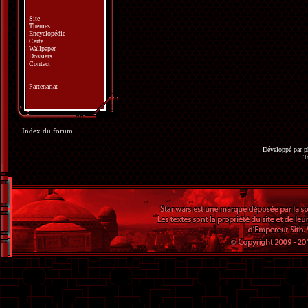
Site
Thèmes
Encyclopédie
Carte
Wallpaper
Dossiers
Contact
Partenariat
Index du forum
Développé par
p
T