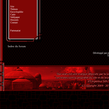
Site
Thèmes
Encyclopédie
Carte
Wallpaper
Dossiers
Contact
Partenariat
Index du forum
Développé par
p
T