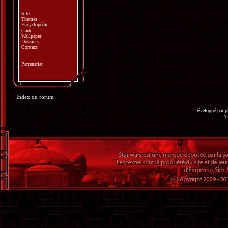
Site
Thèmes
Encyclopédie
Carte
Wallpaper
Dossiers
Contact
Partenariat
Index du forum
Développé par
p
T