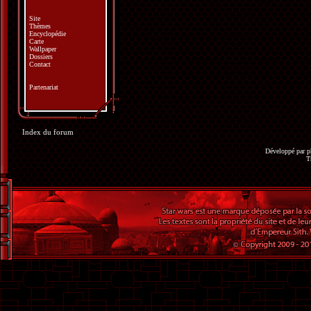
Site
Thèmes
Encyclopédie
Carte
Wallpaper
Dossiers
Contact
Partenariat
Index du forum
Développé par
p
T