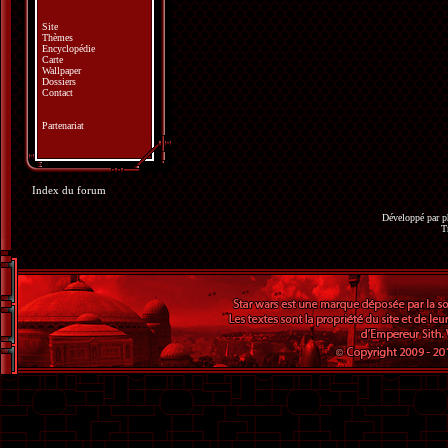
Site
Thèmes
Encyclopédie
Carte
Wallpaper
Dossiers
Contact
Partenariat
Index du forum
Développé par
p
T