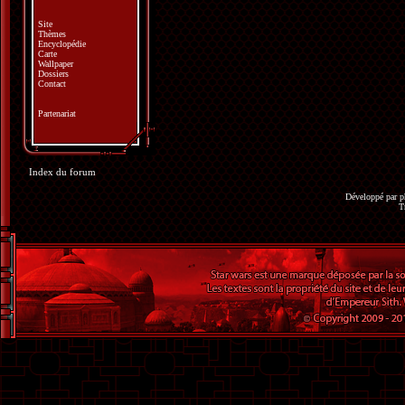
Site
Thèmes
Encyclopédie
Carte
Wallpaper
Dossiers
Contact
Partenariat
Index du forum
Développé par
p
T