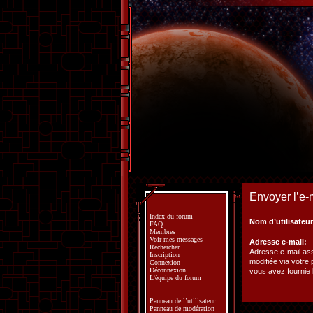
Envoyer l’e-m
Index du forum
Nom d’utilisateur
FAQ
Membres
Voir mes messages
Adresse e-mail:
Rechercher
Adresse e-mail ass
Inscription
modifiée via votre p
Connexion
Déconnexion
vous avez fournie l
L’équipe du forum
Panneau de l’utilisateur
Panneau de modération