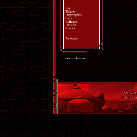
Site
Thèmes
Encyclopédie
Carte
Wallpaper
Dossiers
Contact
Partenariat
Index du forum