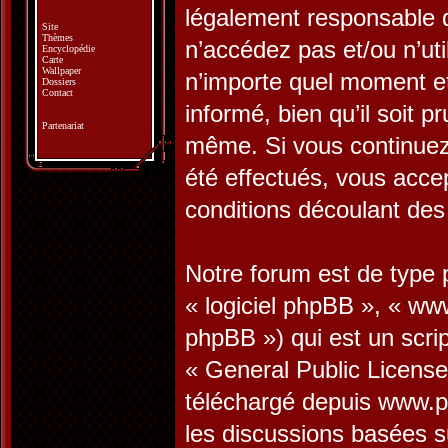
légalement responsable d
Site
Thèmes
n’accédez pas et/ou n’ut
Encyclopédie
Carte
Wallpaper
n’importe quel moment e
Dossiers
Contact
informé, bien qu’il soit p
Partenariat
même. Si vous continuez 
été effectués, vous acce
conditions découlant des 
Notre forum est de type p
« logiciel phpBB », « w
phpBB ») qui est un scrip
«
General Public License
téléchargé depuis
www.p
les discussions basées s