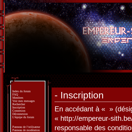
Index du forum
- Inscription
FAQ
Membres
Voir mes messages
Rechercher
En accédant à « » (désign
Inscription
Connexion
Déconnexion
« http://empereur-sith.b
L’équipe du forum
responsable des conditio
Panneau de l’utilisateur
Panneau de modération