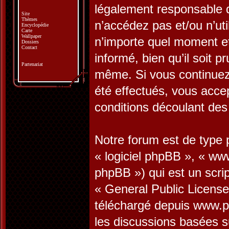
légalement responsable d
Site
Thèmes
n’accédez pas et/ou n’ut
Encyclopédie
Carte
Wallpaper
n’importe quel moment e
Dossiers
Contact
informé, bien qu’il soit p
Partenariat
même. Si vous continuez 
été effectués, vous acce
conditions découlant des 
Notre forum est de type p
« logiciel phpBB », « w
phpBB ») qui est un scrip
«
General Public License
téléchargé depuis
www.p
les discussions basées s