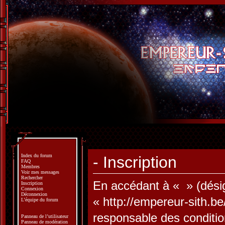
Index du forum
- Inscription
FAQ
Membres
Voir mes messages
Rechercher
En accédant à « » (désign
Inscription
Connexion
Déconnexion
« http://empereur-sith.b
L’équipe du forum
responsable des conditio
Panneau de l’utilisateur
Panneau de modération