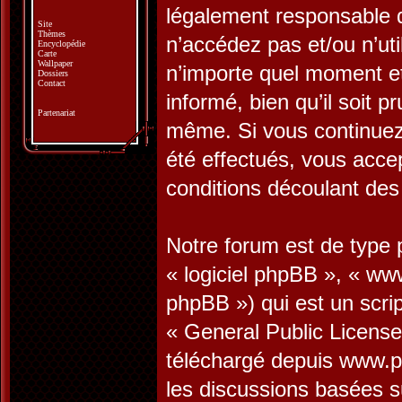
légalement responsable d
Site
Thèmes
n’accédez pas et/ou n’ut
Encyclopédie
Carte
Wallpaper
n’importe quel moment e
Dossiers
Contact
informé, bien qu’il soit p
Partenariat
même. Si vous continuez 
été effectués, vous acce
conditions découlant des 
Notre forum est de type p
« logiciel phpBB », « w
phpBB ») qui est un scrip
«
General Public License
téléchargé depuis
www.p
les discussions basées s