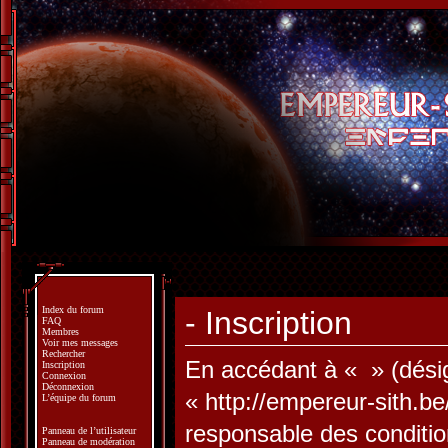
Index du forum
- Inscription
FAQ
Membres
Voir mes messages
Rechercher
En accédant à « » (désign
Inscription
Connexion
Déconnexion
« http://empereur-sith.b
L’équipe du forum
responsable des conditio
Panneau de l’utilisateur
Panneau de modération