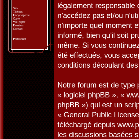
légalement responsable d
Site
Thèmes
n’accédez pas et/ou n’ut
Encyclopédie
Carte
Wallpaper
n’importe quel moment e
Dossiers
Contact
informé, bien qu’il soit p
Partenariat
même. Si vous continuez 
été effectués, vous acce
conditions découlant des 
Notre forum est de type p
« logiciel phpBB », « w
phpBB ») qui est un scrip
«
General Public License
téléchargé depuis
www.p
les discussions basées s