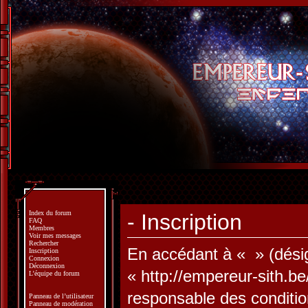
Index du forum
- Inscription
FAQ
Membres
Voir mes messages
Rechercher
En accédant à « » (désign
Inscription
Connexion
Déconnexion
« http://empereur-sith.b
L’équipe du forum
responsable des conditio
Panneau de l’utilisateur
Panneau de modération