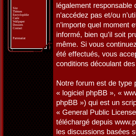
légalement responsable d
Site
Thèmes
n’accédez pas et/ou n’ut
Encyclopédie
Carte
Wallpaper
n’importe quel moment e
Dossiers
Contact
informé, bien qu’il soit p
Partenariat
même. Si vous continuez 
été effectués, vous acce
conditions découlant des 
Notre forum est de type p
« logiciel phpBB », « w
phpBB ») qui est un scrip
«
General Public License
téléchargé depuis
www.p
les discussions basées s