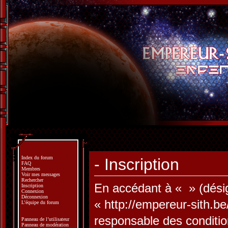
Index du forum
- Inscription
FAQ
Membres
Voir mes messages
Rechercher
En accédant à « » (désign
Inscription
Connexion
Déconnexion
« http://empereur-sith.b
L’équipe du forum
responsable des conditio
Panneau de l’utilisateur
Panneau de modération