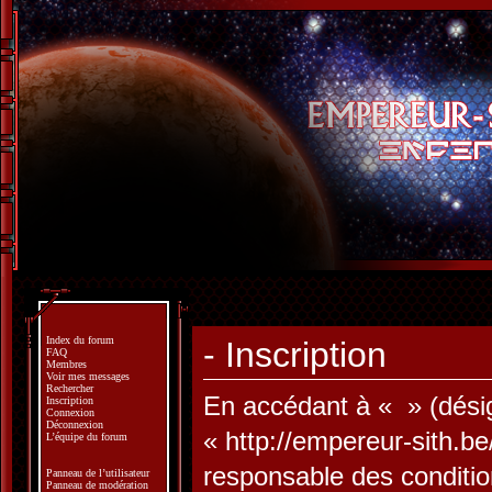
Index du forum
- Inscription
FAQ
Membres
Voir mes messages
Rechercher
En accédant à « » (désign
Inscription
Connexion
Déconnexion
« http://empereur-sith.b
L’équipe du forum
responsable des conditio
Panneau de l’utilisateur
Panneau de modération