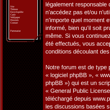
légalement responsable d
Site
Thèmes
n’accédez pas et/ou n’ut
Encyclopédie
Carte
Wallpaper
n’importe quel moment e
Dossiers
Contact
informé, bien qu’il soit p
Partenariat
même. Si vous continuez 
été effectués, vous acce
conditions découlant des 
Notre forum est de type p
« logiciel phpBB », « w
phpBB ») qui est un scrip
«
General Public License
téléchargé depuis
www.p
les discussions basées s