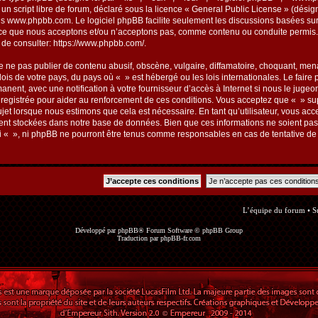
un script libre de forum, déclaré sous la licence «
General Public License
» (désign
is
www.phpbb.com
. Le logiciel phpBB facilite seulement les discussions basées su
ce que nous acceptons et/ou n’acceptons pas, comme contenu ou conduite permis. 
 de consulter:
https://www.phpbb.com/
.
 ne pas publier de contenu abusif, obscène, vulgaire, diffamatoire, choquant, mena
 lois de votre pays, du pays où « » est hébergé ou les lois internationales. Le fai
anent, avec une notification à votre fournisseur d’accès à Internet si nous le jugeo
egistrée pour aider au renforcement de ces conditions. Vous acceptez que « » sup
ujet lorsque nous estimons que cela est nécessaire. En tant qu’utilisateur, vous ac
ent stockées dans notre base de données. Bien que ces informations ne soient pas d
 « », ni phpBB ne pourront être tenus comme responsables en cas de tentative de 
L’équipe du forum
•
S
Développé par
phpBB
® Forum Software © phpBB Group
Traduction par
phpBB-fr.com