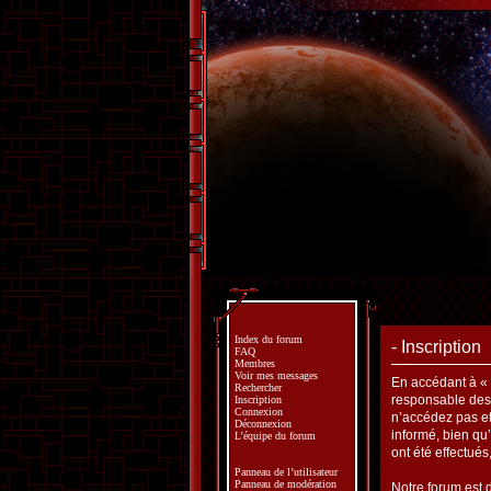
Index du forum
- Inscription
FAQ
Membres
Voir mes messages
En accédant à « »
Rechercher
responsable des 
Inscription
Connexion
n’accédez pas et
Déconnexion
informé, bien qu
L’équipe du forum
ont été effectué
Panneau de l’utilisateur
Panneau de modération
Notre forum est 