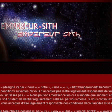
 (désigné ici par « nous », « notre », « nos », « », « http://empereur-sith.be/foru
conditions suivantes. Si vous n’acceptez pas d’être légalement responsable de tout
/ou n’utilisez pas « ». Nous pouvons modifier celles-ci à n’importe quel moment e
’il soit prudent de vérifier régulièrement celles-ci par vous-même. Si vous continue
s, vous acceptez d’être légalement responsable des conditions découlant des mises 
de type phpBB (désigné ici par « ils », « eux », « leur », « logiciel phpBB », « w