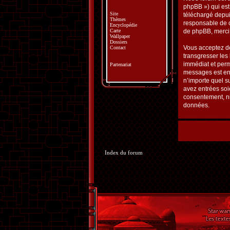
phpBB ») qui est 
Site
téléchargé depu
Thèmes
responsable de 
Encyclopédie
de phpBB, merci
Carte
Wallpaper
Dossiers
Vous acceptez de
Contact
transgresser les
immédiat et perm
Partenariat
messages est enr
n’importe quel s
avez entrées soi
consentement, ni
données.
Index du forum