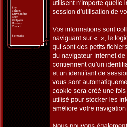
utilisent n’importe quelle
Site
session d’utilisation de vo
Thèmes
Encyclopédie
Carte
Wallpaper
Dossiers
Contact
Vos informations sont co
Partenariat
naviguant sur « », le log
qui sont des petits fichie
du navigateur Internet de
contiennent qu’un identifian
et un identifiant de sessio
vous sont automatiquemen
cookie sera créé une fois
utilisé pour stocker les i
améliore votre navigation 
Nous pouvons également c