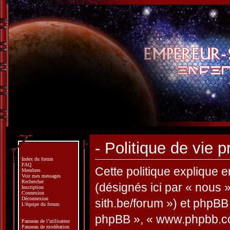
- Politique de vie p
Index du forum
FAQ
Cette politique explique e
Membres
Voir mes messages
Rechercher
(désignés ici par « nous »
Inscription
Connexion
Déconnexion
sith.be/forum ») et phpBB (
L’équipe du forum
phpBB », « www.phpbb.co
Panneau de l’utilisateur
Panneau de modération