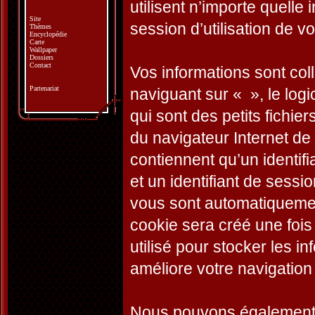
utilisent n’importe quelle
Site
session d’utilisation de vo
Thèmes
Encyclopédie
Carte
Wallpaper
Dossiers
Contact
Vos informations sont co
Partenariat
naviguant sur « », le log
qui sont des petits fichie
du navigateur Internet de
contiennent qu’un identifian
et un identifiant de sessio
vous sont automatiquemen
cookie sera créé une fois
utilisé pour stocker les i
améliore votre navigation 
Nous pouvons également c