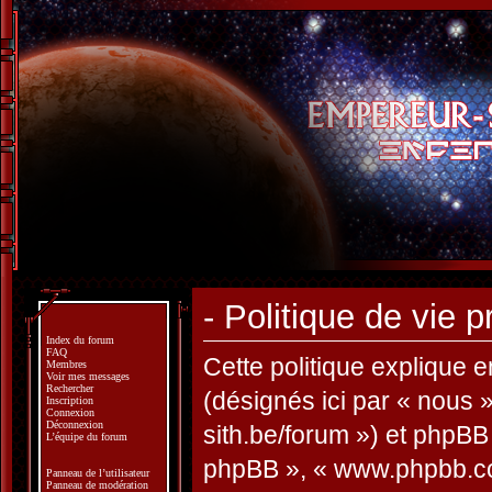
- Politique de vie p
Index du forum
FAQ
Cette politique explique e
Membres
Voir mes messages
Rechercher
(désignés ici par « nous »
Inscription
Connexion
Déconnexion
sith.be/forum ») et phpBB (
L’équipe du forum
phpBB », « www.phpbb.co
Panneau de l’utilisateur
Panneau de modération