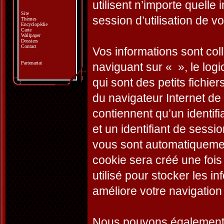
utilisent n’importe quelle
Site
session d’utilisation de vo
Thèmes
Encyclopédie
Carte
Wallpaper
Dossiers
Contact
Vos informations sont co
Partenariat
naviguant sur « », le log
qui sont des petits fichie
du navigateur Internet de
contiennent qu’un identifian
et un identifiant de sessio
vous sont automatiquemen
cookie sera créé une fois
utilisé pour stocker les i
améliore votre navigation 
Nous pouvons également c