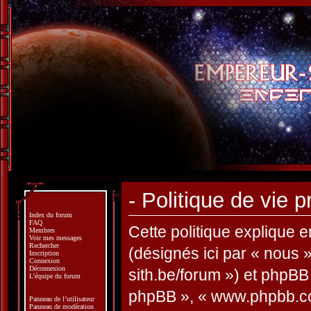
- Politique de vie p
Index du forum
FAQ
Cette politique explique e
Membres
Voir mes messages
Rechercher
(désignés ici par « nous »
Inscription
Connexion
Déconnexion
sith.be/forum ») et phpBB (
L’équipe du forum
phpBB », « www.phpbb.co
Panneau de l’utilisateur
Panneau de modération