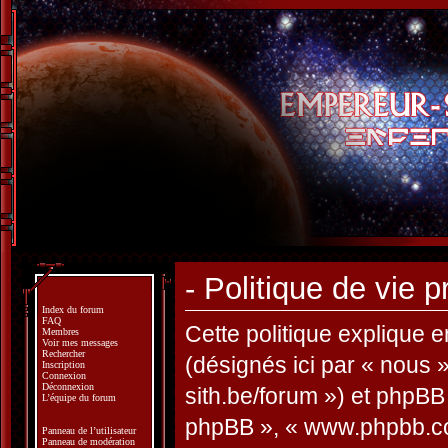
- Politique de vie p
Index du forum
FAQ
Cette politique explique e
Membres
Voir mes messages
Rechercher
(désignés ici par « nous »
Inscription
Connexion
Déconnexion
sith.be/forum ») et phpBB (
L’équipe du forum
phpBB », « www.phpbb.co
Panneau de l’utilisateur
Panneau de modération