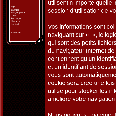
utilisent n’importe quelle
Site
session d’utilisation de vo
Thèmes
Encyclopédie
Carte
Wallpaper
Dossiers
Contact
Vos informations sont co
Partenariat
naviguant sur « », le log
qui sont des petits fichie
du navigateur Internet de
contiennent qu’un identifian
et un identifiant de sessio
vous sont automatiquemen
cookie sera créé une fois
utilisé pour stocker les i
améliore votre navigation 
Nous pouvons également c