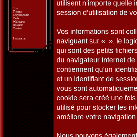
utilisent n’importe quelle
Site
session d’utilisation de vo
Thèmes
Encyclopédie
Carte
Wallpaper
Dossiers
Contact
Vos informations sont co
Partenariat
naviguant sur « », le log
qui sont des petits fichie
du navigateur Internet de
contiennent qu’un identifian
et un identifiant de sessio
vous sont automatiquemen
cookie sera créé une fois
utilisé pour stocker les i
améliore votre navigation 
Nous pouvons également c