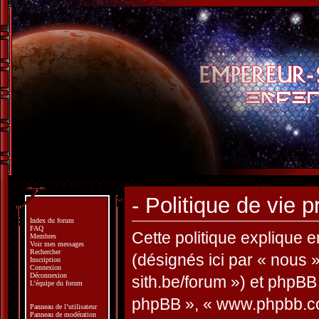
- Politique de vie p
Index du forum
FAQ
Cette politique explique e
Membres
Voir mes messages
Rechercher
(désignés ici par « nous »
Inscription
Connexion
Déconnexion
sith.be/forum ») et phpBB (
L’équipe du forum
phpBB », « www.phpbb.co
Panneau de l’utilisateur
Panneau de modération