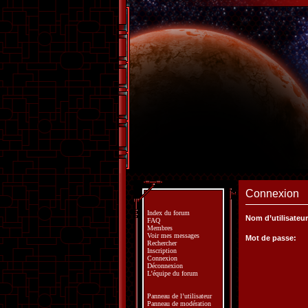
Connexion
Index du forum
Nom d’utilisateur
FAQ
Membres
Voir mes messages
Mot de passe:
Rechercher
Inscription
Connexion
Déconnexion
L’équipe du forum
Panneau de l’utilisateur
Panneau de modération