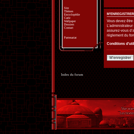
Site
Thèmes
M’ENREGISTRER
Encyclopédie
Carte
Vous devez être 
Wallpaper
Dossiers
L’administrateur
Contact
assurez-vous d’av
règlement du fo
Partenariat
Conditions d’uti
M’enregistrer
Index du forum