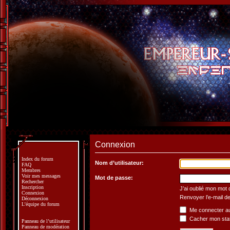
Connexion
Index du forum
Nom d’utilisateur:
FAQ
Membres
Voir mes messages
Mot de passe:
Rechercher
Inscription
J’ai oublié mon mot
Connexion
Renvoyer l’e-mail de
Déconnexion
L’équipe du forum
Me connecter au
Cacher mon statu
Panneau de l’utilisateur
Panneau de modération