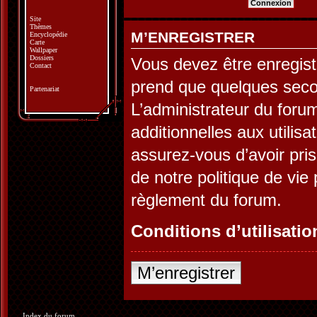
Site
Thèmes
M’ENREGISTRER
Encyclopédie
Carte
Wallpaper
Dossiers
Vous devez être enregist
Contact
prend que quelques seco
Partenariat
L’administrateur du for
additionnelles aux utilis
assurez-vous d’avoir pris
de notre politique de vie 
règlement du forum.
Conditions d’utilisatio
M’enregistrer
Index du forum