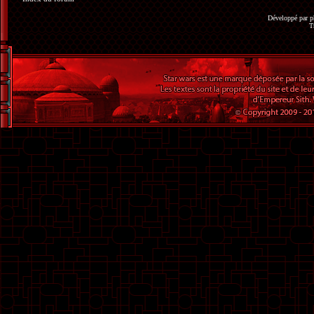
Développé par
p
T