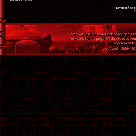
Développé par
p
T