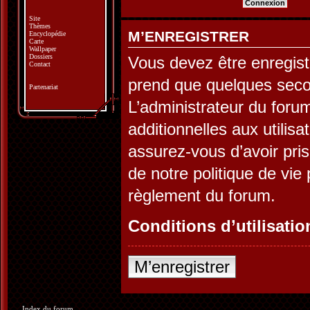
Site
Thèmes
M’ENREGISTRER
Encyclopédie
Carte
Wallpaper
Dossiers
Vous devez être enregist
Contact
prend que quelques seco
Partenariat
L’administrateur du for
additionnelles aux utilis
assurez-vous d’avoir pris
de notre politique de vie 
règlement du forum.
Conditions d’utilisatio
M’enregistrer
Index du forum