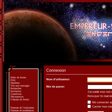
Connexion
Index du forum
Nom d’utilisateur:
FAQ
Membres
Voir mes messages
Mot de passe:
Rechercher
Inscription
J’ai oublié mon mot
Connexion
Renvoyer l’e-mail de
Déconnexion
L’équipe du forum
Me connecter au
Cacher mon statu
Panneau de l’utilisateur
Panneau de modération