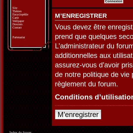
Site
Thèmes
M’ENREGISTRER
Encyclopédie
Carte
Wallpaper
Dossiers
Vous devez être enregist
Contact
prend que quelques seco
Partenariat
L’administrateur du for
additionnelles aux utilis
assurez-vous d’avoir pris
de notre politique de vie 
règlement du forum.
Conditions d’utilisatio
M’enregistrer
Index du forum