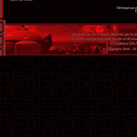
Développé par
p
T