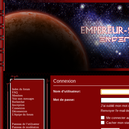
Connexion
Index du forum
Nom d’utilisateur:
FAQ
Membres
Voir mes messages
Mot de passe:
Rechercher
Inscription
J’ai oublié mon mot
Connexion
Renvoyer l’e-mail de
Déconnexion
L’équipe du forum
Me connecter au
Cacher mon statu
Panneau de l’utilisateur
Panneau de modération