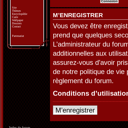
Site
Thèmes
M’ENREGISTRER
Encyclopédie
Carte
Wallpaper
Dossiers
Vous devez être enregist
Contact
prend que quelques seco
Partenariat
L’administrateur du for
additionnelles aux utilis
assurez-vous d’avoir pris
de notre politique de vie 
règlement du forum.
Conditions d’utilisatio
M’enregistrer
Index du forum