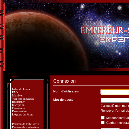
Connexion
Index du forum
Nom d’utilisateur:
FAQ
Membres
Voir mes messages
Mot de passe:
Rechercher
Inscription
J’ai oublié mon mot
Connexion
Renvoyer l’e-mail de
Déconnexion
L’équipe du forum
Me connecter au
Cacher mon statu
Panneau de l’utilisateur
Panneau de modération