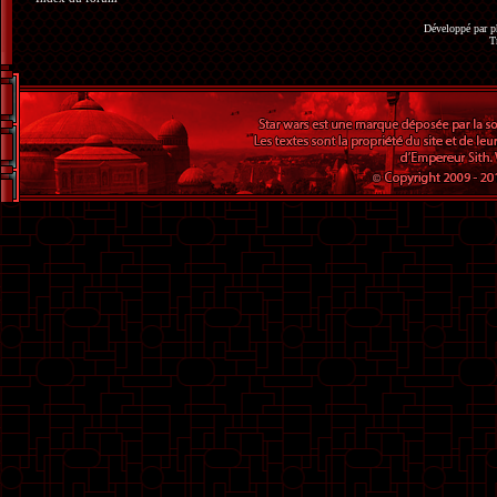
Développé par
p
T