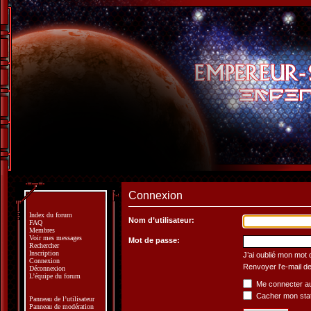
Connexion
Index du forum
Nom d’utilisateur:
FAQ
Membres
Voir mes messages
Mot de passe:
Rechercher
Inscription
J’ai oublié mon mot
Connexion
Renvoyer l’e-mail de
Déconnexion
L’équipe du forum
Me connecter au
Cacher mon statu
Panneau de l’utilisateur
Panneau de modération