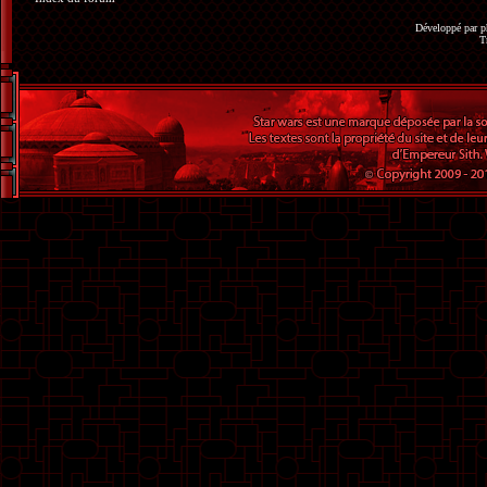
Développé par
p
T