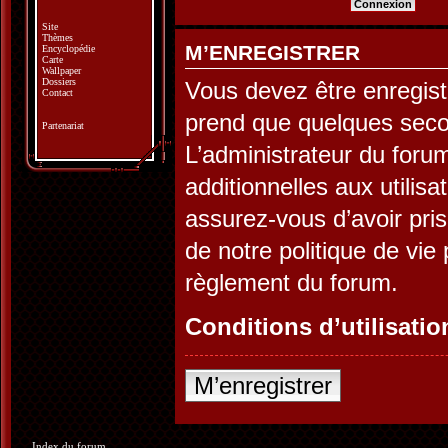
Site
Thèmes
M’ENREGISTRER
Encyclopédie
Carte
Wallpaper
Dossiers
Vous devez être enregist
Contact
prend que quelques seco
Partenariat
L’administrateur du for
additionnelles aux utilis
assurez-vous d’avoir pris
de notre politique de vie 
règlement du forum.
Conditions d’utilisatio
M’enregistrer
Index du forum