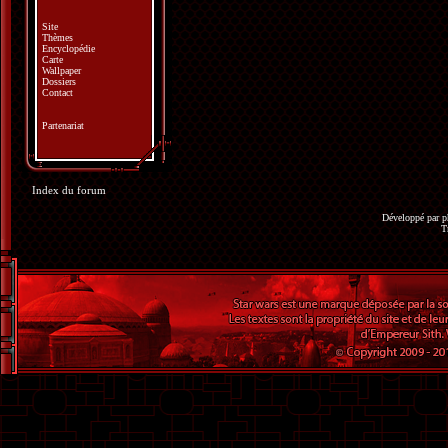
Site
Thèmes
Encyclopédie
Carte
Wallpaper
Dossiers
Contact
Partenariat
Index du forum
Développé par
p
T