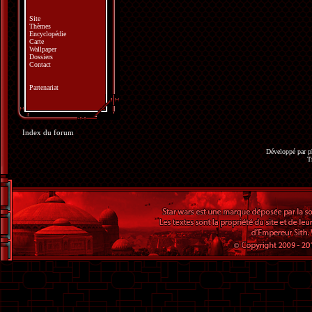
Site
Thèmes
Encyclopédie
Carte
Wallpaper
Dossiers
Contact
Partenariat
Index du forum
Développé par
p
T